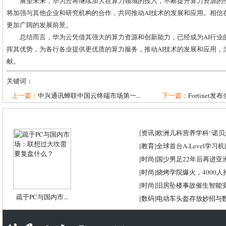
展望未来，华为云将继续加大在算力领域的投入，不断提升算力资源的
将加强与其他企业和研究机构的合作，共同推动AI技术的发展和应用。相信
更加广阔的发展前景。
总结而言，华为云凭借其强大的算力资源和创新能力，已经成为AI行业
挥其优势，为各行各业提供更优质的算力服务，推动AI技术的发展和应用，
献。
关键词：
上一篇：
中兴通讯蝉联中国云终端市场第一...
下一篇：
Fortinet
[
资讯
]
欧洲儿科营养学科“诺贝尔
[
教育
]
全球首台A-Level学习
[
时尚
]
国少男足22年后再进亚
[
时尚
]
烧烤学院爆火，4000
[
时尚
]
旧房坠楼事故催生智能
疏于PC与国内市...
[
数码
]
电动车头盔存放妙招与