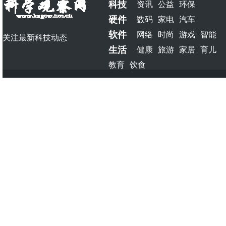
科技
资讯
公益
环保
硬件
数码
家电
汽车
软件
网络
时尚
游戏
智能
关注最新科技动态
生活
健康
旅游
家居
育儿
教育
饮食