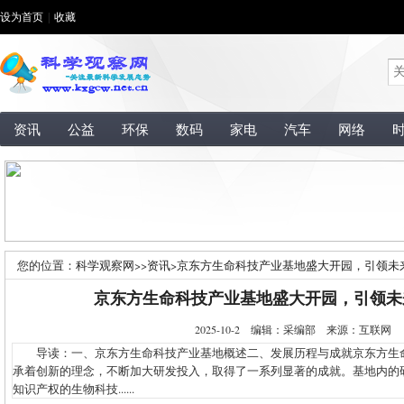
设为首页
|
收藏
资讯
公益
环保
数码
家电
汽车
网络
您的位置：
科学观察网
>>
资讯
>
京东方生命科技产业基地盛大开园，引领未
京东方生命科技产业基地盛大开园，引领未
2025-10-2 编辑：采编部 来源：互联网
导读：一、京东方生命科技产业基地概述二、发展历程与成就京东方生
承着创新的理念，不断加大研发投入，取得了一系列显著的成就。基地内的
知识产权的生物科技......