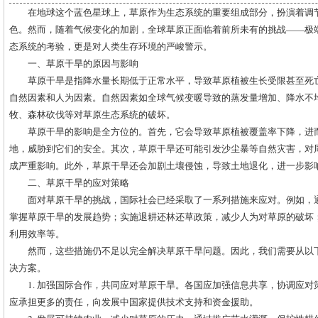
在地球这个蓝色星球上，草原作为生态系统的重要组成部分，扮演着调
色。然而，随着气候变化的加剧，全球草原正面临着前所未有的挑战——极
态系统的考验，更是对人类生存环境的严峻警示。
一、草原干旱的原因与影响
草原干旱是指降水量长期低于正常水平，导致草原植被生长受限甚至死
自然因素和人为因素。自然因素如全球气候变暖导致的蒸发量增加、降水不
牧、森林砍伐等对草原生态系统的破坏。
草原干旱的影响是全方位的。首先，它会导致草原植被覆盖率下降，进
地，威胁到它们的安全。其次，草原干旱还可能引发沙尘暴等自然灾害，对
成严重影响。此外，草原干旱还会加剧土壤侵蚀，导致土地退化，进一步影
二、草原干旱的应对策略
面对草原干旱的挑战，国际社会已经采取了一系列措施来应对。例如，
掌握草原干旱的发展趋势；实施退耕还林还草政策，减少人为对草原的破坏
利用效率等。
然而，这些措施仍不足以完全解决草原干旱问题。因此，我们需要从以
决方案。
1. 加强国际合作，共同应对草原干旱。各国应加强信息共享，协调应
应承担更多的责任，向发展中国家提供技术支持和资金援助。