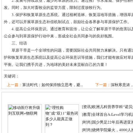
2. 发展可持续农业，减少对草原的压力。通过推广节水灌溉、保护性
发。同时，加大对畜牧业的监管力度，限制过度放牧行为。
3. 保护和恢复草原生态系统。通过植树造林、恢复湿地等措施，增强
外，还可以开展草原生态补偿机制试点，鼓励社会各界参与草原保护工作。
4. 提高公众环保意识。通过教育和宣传，让公众了解草原干旱的危害
公众参与到草原保护行动中来，形成全社会共同参与的良好氛围。
三、结语
草原干旱是一个全球性的问题，需要国际社会共同努力来解决。只有通
护和恢复草原生态系统以及提高公众环保意识等措施，我们才能有效应对草
平衡。让我们携手共进，为地球的美好未来贡献自己的力量！
关键词：
上一篇：
算法时代：如何保持独立思考，避...
下一篇：
深秋寒意浓，
[
资讯
]
欧洲儿科营养学科“诺贝尔
[
教育
]
全球首台A-Level学习
[
时尚
]
国少男足22年后再进亚
[
时尚
]
烧烤学院爆火，4000