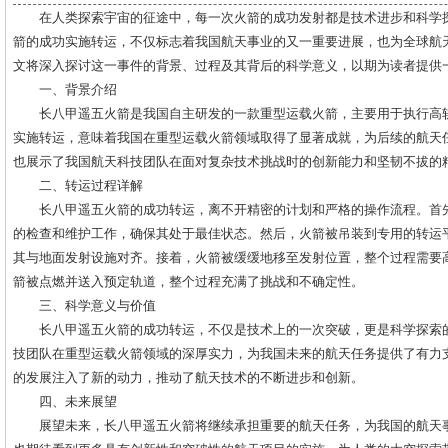
在人类探索宇宙的征途中，每一次火箭的成功发射都是技术进步和科学
箭的成功实施转运，不仅标志着我国航天事业的又一重要进展，也为全球航
文将深入探讨这一事件的背景、过程及其背后的科学意义，以期为读者提供
一、背景介绍
长八甲遥五火箭是我国自主研发的一款重型运载火箭，主要用于执行高
实施转运，意味着我国在重型运载火箭领域取得了显著成就，为后续的航天
也展示了我国航天科技团队在面对复杂技术挑战时的创新能力和坚韧不拔的
二、转运过程详解
长八甲遥五火箭的成功转运，离不开精密的计划和严格的操作流程。首
的检查和维护工作，确保其处于最佳状态。然后，火箭被吊装到专用的转运
其与地面发射设施对齐。接着，火箭被缓缓地移至发射位置，整个过程需要
箭被点燃并送入预定轨道，整个过程充满了挑战和不确定性。
三、科学意义与价值
长八甲遥五火箭的成功转运，不仅是技术上的一次突破，更是科学探索
技团队在重型运载火箭领域的深厚实力，为我国未来的航天任务提供了有力
的发展注入了新的动力，推动了航天技术的不断进步和创新。
四、未来展望
展望未来，长八甲遥五火箭将继续承担重要的航天任务，为我国的航天