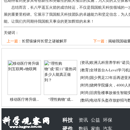
也期待看到更多具有创新性和突破性的航天项目的实施，为人类的太空探索
总结而言，长八甲遥五火箭的成功转运，不仅是我国航天科技领域的一
展的重要里程碑。它展示了我国航天科技团队的卓越能力和坚定信念，为人
能。让我们共同期待我国航天事业的更加辉煌的未来！
关键词：
上一篇：
长臂猿缘何长臂之谜被解开
下一篇：
揭秘我国磁量
[
资讯
]
欧洲儿科营养学科“诺贝尔
[
教育
]
全球首台A-Level学习
[
时尚
]
国少男足22年后再进亚
[
时尚
]
烧烤学院爆火，4000
[
时尚
]
旧房坠楼事故催生智能
移动医疗将升级...
“理性购物”成...
[
数码
]
电动车头盔存放妙招与
科技
资讯
公益
环保
硬件
数码
家电
汽车