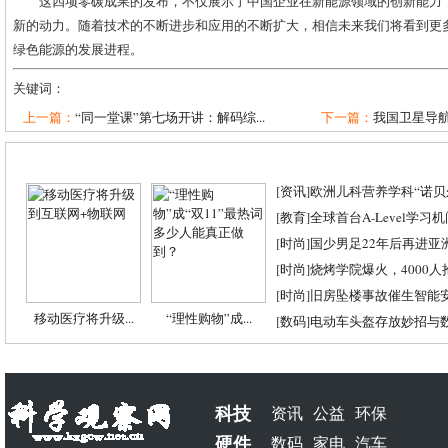
这四项零碳成果的发布，不仅展示了中国企业在新能源领域的创新能力
新的动力。随着技术的不断进步和应用的不断扩大，相信未来我们将看到更
绿色能源的发展进程。
关键词：
上一篇：
“同一堂课”第七场开讲：解码综...
下一篇：
我国卫星导航
[
资讯
]
欧洲儿科营养学科“诺贝尔
[
教育
]
全球首台A-Level学习
[
时尚
]
国少男足22年后再进亚
[
时尚
]
烧烤学院爆火，4000
[
时尚
]
旧房坠楼事故催生智能
移动医疗将升级...
“理性购物”成...
[
数码
]
电动车头盔存放妙招与
科技
资讯
公益
环保
硬件
数码
家电
汽车