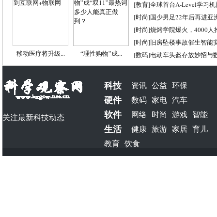
[
教育
]
全球首台A-Level学习
[
时尚
]
国少男足22年后再进亚
[
时尚
]
烧烤学院爆火，4000
[
时尚
]
旧房坠楼事故催生智能
移动医疗将升级...
“理性购物”成...
[
数码
]
电动车头盔存放妙招与
科技
资讯
公益
环保
硬件
数码
家电
汽车
软件
网络
时尚
游戏
智能
关注最新科技动态
生活
健康
旅游
家居
育儿
教育
饮食