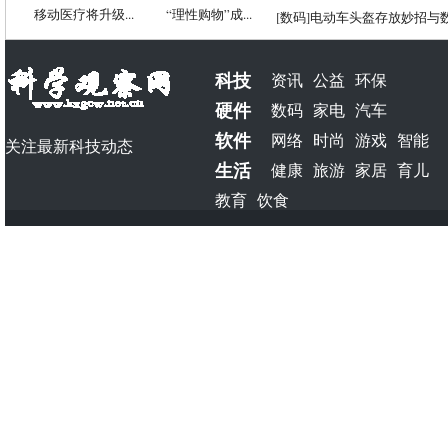
移动医疗将升级...
“理性购物”成...
[
数码
]
电动车头盔存放妙招与
科技
资讯
公益
环保
硬件
数码
家电
汽车
软件
网络
时尚
游戏
智能
关注最新科技动态
生活
健康
旅游
家居
育儿
教育
饮食