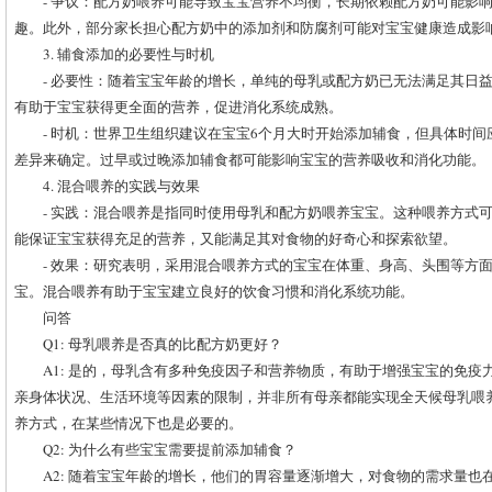
- 争议：配方奶喂养可能导致宝宝营养不均衡，长期依赖配方奶可能影
趣。此外，部分家长担心配方奶中的添加剂和防腐剂可能对宝宝健康造成影
3. 辅食添加的必要性与时机
- 必要性：随着宝宝年龄的增长，单纯的母乳或配方奶已无法满足其日
有助于宝宝获得更全面的营养，促进消化系统成熟。
- 时机：世界卫生组织建议在宝宝6个月大时开始添加辅食，但具体时
差异来确定。过早或过晚添加辅食都可能影响宝宝的营养吸收和消化功能。
4. 混合喂养的实践与效果
- 实践：混合喂养是指同时使用母乳和配方奶喂养宝宝。这种喂养方式
能保证宝宝获得充足的营养，又能满足其对食物的好奇心和探索欲望。
- 效果：研究表明，采用混合喂养方式的宝宝在体重、身高、头围等方
宝。混合喂养有助于宝宝建立良好的饮食习惯和消化系统功能。
问答
Q1: 母乳喂养是否真的比配方奶更好？
A1: 是的，母乳含有多种免疫因子和营养物质，有助于增强宝宝的免
亲身体状况、生活环境等因素的限制，并非所有母亲都能实现全天候母乳喂
养方式，在某些情况下也是必要的。
Q2: 为什么有些宝宝需要提前添加辅食？
A2: 随着宝宝年龄的增长，他们的胃容量逐渐增大，对食物的需求量