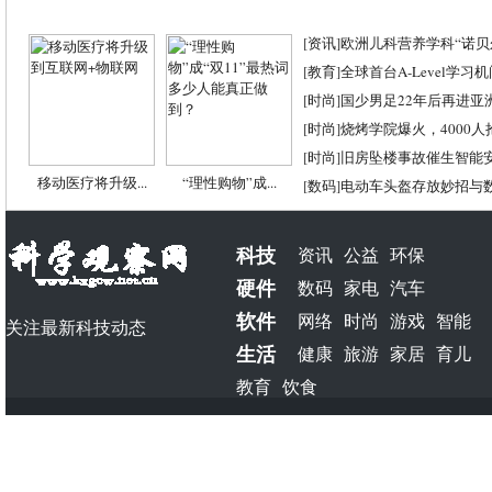
[
资讯
]
欧洲儿科营养学科“诺贝尔
[
教育
]
全球首台A-Level学习
[
时尚
]
国少男足22年后再进亚
[
时尚
]
烧烤学院爆火，4000
[
时尚
]
旧房坠楼事故催生智能
移动医疗将升级...
“理性购物”成...
[
数码
]
电动车头盔存放妙招与
科技
资讯
公益
环保
硬件
数码
家电
汽车
软件
网络
时尚
游戏
智能
关注最新科技动态
生活
健康
旅游
家居
育儿
教育
饮食