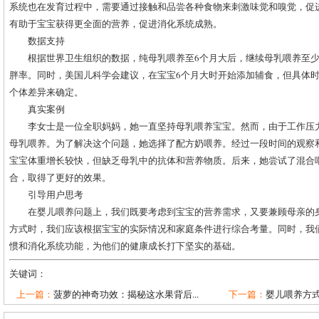
系统也在发育过程中，需要通过接触和品尝各种食物来刺激味觉和嗅觉，促
有助于宝宝获得更全面的营养，促进消化系统成熟。
数据支持
根据世界卫生组织的数据，纯母乳喂养至6个月大后，继续母乳喂养至少
胖率。同时，美国儿科学会建议，在宝宝6个月大时开始添加辅食，但具体
个体差异来确定。
真实案例
李女士是一位全职妈妈，她一直坚持母乳喂养宝宝。然而，由于工作压
母乳喂养。为了解决这个问题，她选择了配方奶喂养。经过一段时间的观察
宝宝体重增长较快，但缺乏母乳中的抗体和营养物质。后来，她尝试了混合
合，取得了更好的效果。
引导用户思考
在婴儿喂养问题上，我们既要考虑到宝宝的营养需求，又要兼顾母亲的
方式时，我们应该根据宝宝的实际情况和家庭条件进行综合考量。同时，我
惯和消化系统功能，为他们的健康成长打下坚实的基础。
关键词：
上一篇：
菠萝的神奇功效：揭秘这水果背后...
下一篇：
婴儿喂养方式