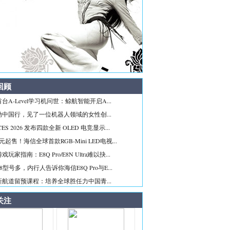
回顾
台A-Level学习机问世：鲸航智能开启A...
勋中国行，见了一位机器人领域的女性创...
ES 2026 发布四款全新 OLED 电竞显示...
99元起售！海信全球首款RGB-Mini LED电视...
玩家指南：E8Q Pro/E8N Ultra难以抉...
8型号多，内行人告诉你海信E8Q Pro与E...
新航道留预课程：培养全球胜任力中国青...
关注