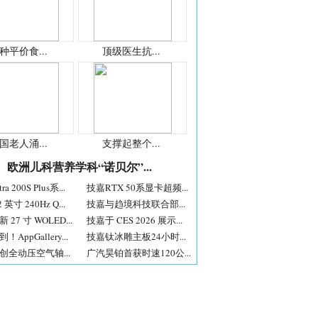
种平价食...
顶级医生抗...
国老人涌...
支撑起整个...
欧洲儿科营养学科“诺贝尔”...
a 200S Plus系...
技嘉RTX 50系显卡超频...
 英寸 240Hz Q...
技嘉与趋境科技联合部...
27 寸 WOLED...
技嘉于 CES 2026 展示...
AppGallery...
技嘉钛冰雕主板24小时...
创全动压空气轴...
广汽昊铂首获时速120公...