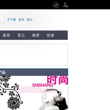
|
索
月子餐
备孕
胎位
家居
育儿
教育
饮食
产品