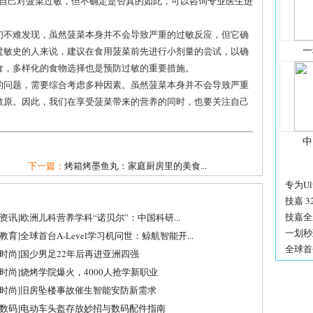
疑自己对菠菜过敏，但不确定是否真的如此，可以咨询专业医生进
们不难发现，虽然菠菜本身并不会导致严重的过敏反应，但它确
一
过敏史的人来说，建议在食用菠菜前先进行小剂量的尝试，以确
食，多样化的食物选择也是预防过敏的重要措施。
的问题，需要综合考虑多种因素。虽然菠菜本身并不会导致严重
敏原。因此，我们在享受菠菜带来的营养的同时，也要关注自己
中
下一篇：
烤箱烤墨鱼丸：家庭厨房里的美食...
专为Ultr
技嘉 32
技嘉全新 
资讯
]
欧洲儿科营养学科“诺贝尔”：中国科研...
一划秒到！
教育
]
全球首台A-Level学习机问世：鲸航智能开...
全球首
时尚
]
国少男足22年后再进亚洲四强
时尚
]
烧烤学院爆火，4000人抢学新职业
时尚
]
旧房坠楼事故催生智能安防新需求
数码
]
电动车头盔存放妙招与数码配件指南