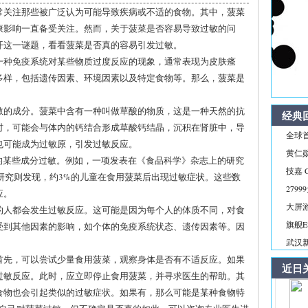
常关注那些被广泛认为可能导致疾病或不适的食物。其中，菠菜
康影响一直备受关注。然而，关于菠菜是否容易导致过敏的问
开这一谜题，看看菠菜是否真的容易引发过敏。
一种免疫系统对某些物质过度反应的现象，通常表现为皮肤瘙
多样，包括遗传因素、环境因素以及特定食物等。那么，菠菜是
敏的成分。菠菜中含有一种叫做草酸的物质，这是一种天然的抗
经典
时，可能会与体内的钙结合形成草酸钙结晶，沉积在肾脏中，导
全球首
也可能成为过敏原，引发过敏反应。
黄仁
的某些成分过敏。例如，一项发表在《食品科学》杂志上的研究
技嘉 C
项研究则发现，约3%的儿童在食用菠菜后出现过敏症状。这些数
279
应。
大屏游戏
的人都会发生过敏反应。这可能是因为每个人的体质不同，对食
旗舰E
受到其他因素的影响，如个体的免疫系统状态、遗传因素等。因
武汉
首先，可以尝试少量食用菠菜，观察身体是否有不适反应。如果
近日
过敏反应。此时，应立即停止食用菠菜，并寻求医生的帮助。其
食物也会引起类似的过敏症状。如果有，那么可能是某种食物特