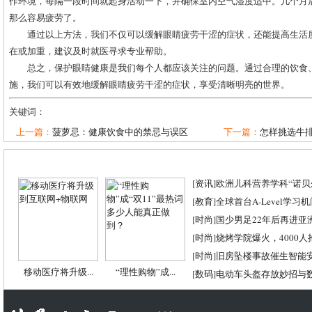
作环境，每隔一段时间就起身活动一下，并确保室内空气湿度适中。几个月
那么容易疲劳了。
通过以上方法，我们不仅可以缓解眼睛疲劳干涩的症状，还能提高生活
在或加重，建议及时就医寻求专业帮助。
总之，保护眼睛健康是我们每个人都应该关注的问题。通过合理的饮食
施，我们可以有效地缓解眼睛疲劳干涩的症状，享受清晰明亮的世界。
关键词：
上一篇：
菠萝忌：健康饮食中的禁忌与误区
下一篇：
怎样挑选牛排
[
资讯
]
欧洲儿科营养学科“诺贝尔
[
教育
]
全球首台A-Level学习
[
时尚
]
国少男足22年后再进亚
[
时尚
]
烧烤学院爆火，4000
[
时尚
]
旧房坠楼事故催生智能
移动医疗将升级...
“理性购物”成...
[
数码
]
电动车头盔存放妙招与