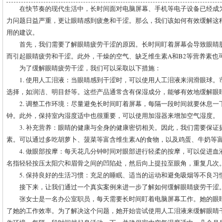
在快节奏的现代生活中，长时间面对电脑屏幕、手机等电子设备已经成
力问题日益严重，更让眼睛感到疲惫和干涩。那么，我们该如何有效缓解这
用的建议。
首先，我们需要了解眼睛疲劳干涩的原因。长时间盯着屏幕会导致眼睛
而引起眼睛疲劳和干涩。此外，干燥的空气、缺乏维生素A和B2等营养素也
为了缓解眼睛疲劳干涩，我们可以采取以下措施：
1. 使用人工泪液：当眼睛感到干涩时，可以使用人工泪液来润滑眼球
选择，如润洁、明目舒等。这些产品通常含有保湿成分，能够有效地缓解眼
2. 调整工作环境：尽量避免长时间盯着屏幕，每隔一段时间就要休息
钟。此外，保持室内湿度适中也很重要，可以使用加湿器来增加空气湿度。
3. 补充营养：眼睛的健康与全身的健康密切相关。因此，我们需要保证
素。可以通过多吃胡萝卜、菠菜等富含维生素A的食物，以及鸡蛋、牛奶等富
4. 做眼部按摩：每天花几分钟时间对眼部进行轻柔的按摩，可以促进
名指轻轻按压太阳穴和眉骨之间的凹陷处，然后向上提拉至眼角，重复几次
5. 保持良好的生活习惯：充足的睡眠、适当的运动和避免吸烟等不良
接下来，让我们通过一个真实案例来进一步了解如何缓解眼睛疲劳干涩
张女士是一名办公室职员，每天需要长时间盯着电脑屏幕工作。她的眼
了她的工作效率。为了解决这个问题，她开始尝试使用人工泪液来缓解眼睛