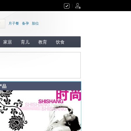
|
索
月子餐
备孕
胎位
家居
育儿
教育
饮食
产品