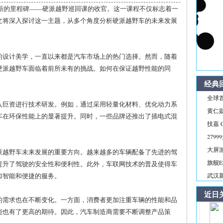
了新的里程碑——硬派越野巡回课的收官。这一课程不仅标志着一
文将深入探讨这一主题，从多个角度分析硬派越野车的未来发展
的设计美学，一直以来都是汽车市场上的热门选择。然而，随着
硬派越野车面临着前所未有的挑战。如何在保证越野性能的同
经典
全球首
入巨资进行技术研发。例如，通过采用轻量化材料、优化动力系
黄仁
车在环保性能上的显著提升。同时，一些品牌还推出了插电式混
技嘉 C
279
大屏游戏
派越野车未来发展的重要方向。越来越多的车辆配备了先进的驾
旗舰E
提升了驾驶的安全性和便利性。此外，车联网技术的普及使得车
加智能和便捷的服务。
武汉
近日
的需求也在不断变化。一方面，消费者更加注重车辆的性能和品
能也有了更高的期待。因此，汽车制造商需要不断调整产品策