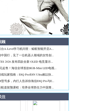
回顾
台A-Level学习机问世：鲸航智能开启A...
勋中国行，见了一位机器人领域的女性创...
ES 2026 发布四款全新 OLED 电竞显示...
99元起售！海信全球首款RGB-Mini LED电视...
玩家指南：E8Q Pro/E8N Ultra难以抉...
8型号多，内行人告诉你海信E8Q Pro与E...
新航道留预课程：培养全球胜任力中国青...
关注