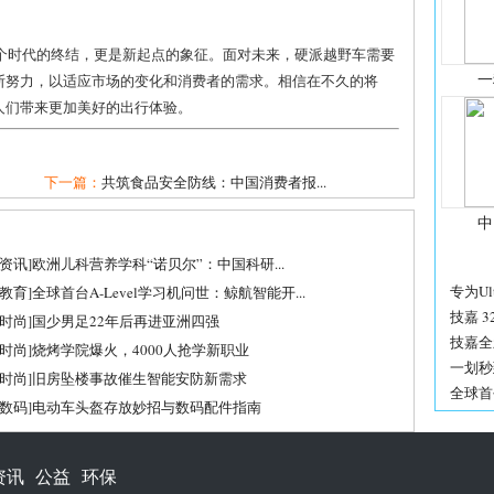
一个时代的终结，更是新起点的象征。面对未来，硬派越野车需要
一
断努力，以适应市场的变化和消费者的需求。相信在不久的将
人们带来更加美好的出行体验。
下一篇：
共筑食品安全防线：中国消费者报...
中
资讯
]
欧洲儿科营养学科“诺贝尔”：中国科研...
专为Ultr
教育
]
全球首台A-Level学习机问世：鲸航智能开...
技嘉 32
时尚
]
国少男足22年后再进亚洲四强
技嘉全新 
时尚
]
烧烤学院爆火，4000人抢学新职业
一划秒到！
时尚
]
旧房坠楼事故催生智能安防新需求
全球首
数码
]
电动车头盔存放妙招与数码配件指南
资讯
公益
环保