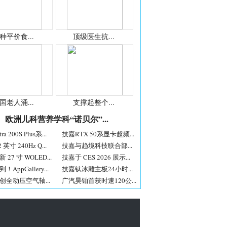
种平价食...
顶级医生抗...
国老人涌...
支撑起整个...
欧洲儿科营养学科“诺贝尔”...
a 200S Plus系...
技嘉RTX 50系显卡超频...
 英寸 240Hz Q...
技嘉与趋境科技联合部...
27 寸 WOLED...
技嘉于 CES 2026 展示...
AppGallery...
技嘉钛冰雕主板24小时...
创全动压空气轴...
广汽昊铂首获时速120公...