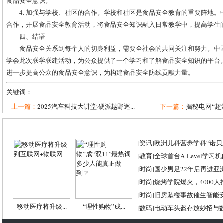
食品安全意识。
4. 加强与学校、社区的合作。学校和社区是食品安全教育的重要阵地
合作，开展食品安全教育活动，将食品安全知识融入日常教学中，提高学生
四、结语
食品安全关系到每个人的切身利益，需要全社会的共同关注和努力。中
学会此次联学联建活动，为公众提供了一个学习和了解食品安全知识的平台
进一步提高公众的食品安全意识，为构建食品安全防线贡献力量。
关键词：
上一篇：
2025汽车科技大讲堂·硬派越野巡...
下一篇：
揭秘电网“超清
[
资讯
]
欧洲儿科营养学科“诺贝尔
[
教育
]
全球首台A-Level学习
[
时尚
]
国少男足22年后再进亚
[
时尚
]
烧烤学院爆火，4000
[
时尚
]
旧房坠楼事故催生智能
移动医疗将升级...
“理性购物”成...
[
数码
]
电动车头盔存放妙招与